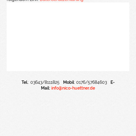
Tel.
: 03643/8111825
Mobil
: 0176/57684603
E-
Mail:
info@nico-huettner.de